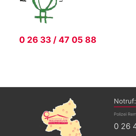
0 26 33 / 47 05 88
Notruf:
Polizei Re
0 26 