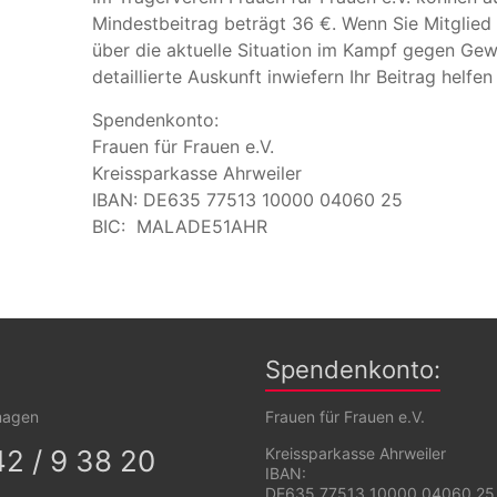
Mindestbeitrag beträgt 36 €. Wenn Sie Mitglied
über die aktuelle Situation im Kampf gegen Ge
detaillierte Auskunft inwiefern Ihr Beitrag helfen
Spendenkonto:
Frauen für Frauen e.V.
Kreissparkasse Ahrweiler
IBAN: DE635 77513 10000 04060 25
BIC: MALADE51AHR
Spendenkonto:
magen
Frauen für Frauen e.V.
42 / 9 38 20
Kreissparkasse Ahrweiler
IBAN:
DE635 77513 10000 04060 25