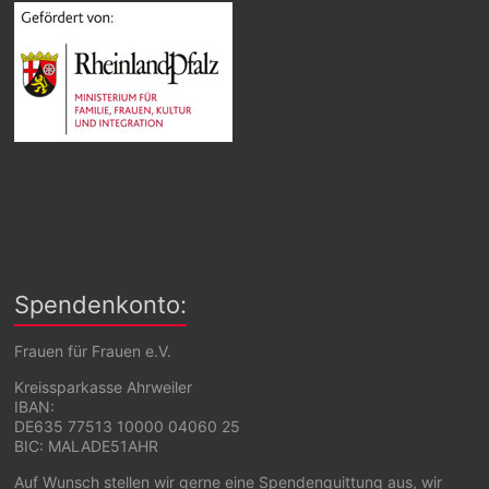
Spendenkonto:
Frauen für Frauen e.V.
Kreissparkasse Ahrweiler
IBAN:
DE635 77513 10000 04060 25
BIC: MALADE51AHR
Auf Wunsch stellen wir gerne eine Spendenquittung aus, wir